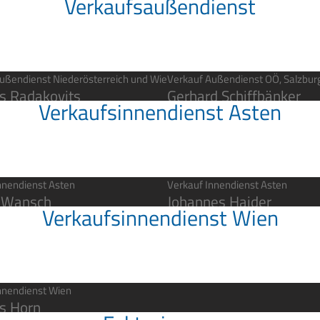
Verkaufsaußendienst
ärnten
ußendienst Niederösterreich und Wien
Verkauf Außendienst OÖ, Salzburg,
 Radakovits
Gerhard Schiffbänker
Verkaufsinnendienst Asten
nnendienst Asten
Verkauf Innendienst Asten
 Wansch
Johannes Haider
Verkaufsinnendienst Wien
nnendienst Wien
s Horn