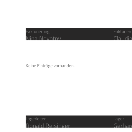
Fakturierung
Fakturier
Nina Novotny
Claudi
Keine Einträge vorhanden.
Lagerleiter
Lager
Ronald Reisinger
Gerha