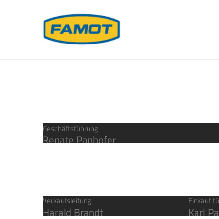
Geschäftsführung
Renate Panhofer
Verkaufsleitung
Einkauf fü
Harald Brandt
Karl P