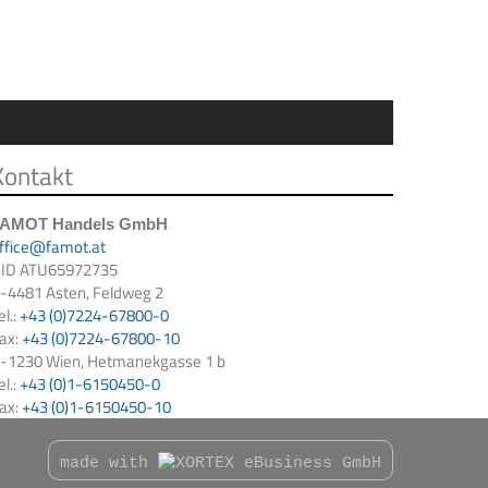
Kontakt
FAMOT Handels GmbH
ffice@famot.at
ID ATU65972735
-4481 Asten, Feldweg 2
el.:
+43 (0)7224-67800-0
ax:
+43 (0)7224-67800-10
-1230 Wien, Hetmanekgasse 1 b
el.:
+43 (0)1-6150450-0
ax:
+43 (0)1-6150450-10
made with