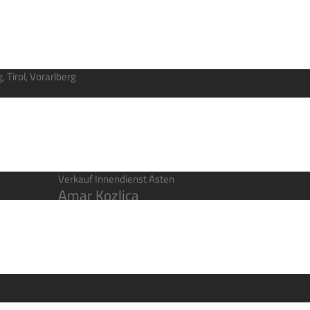
 Tirol, Vorarlberg
Verkauf Innendienst Asten
Amar Kozlica