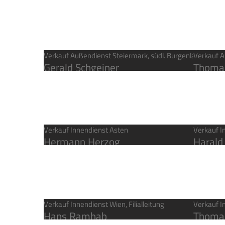
Verkauf Außendienst Steiermark, südl. Burgenland und K
Verkauf A
Gerald Schgeiner
Thomas
Verkauf Innendienst Asten
Verkauf I
Hermann Herzog
Harald
Verkauf Innendienst Wien, Filialleitung
Verkauf I
Hans Ramhab
Thoma