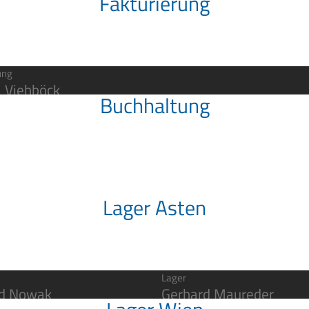
Fakturierung
ung
a Viehböck
Buchhaltung
Lager Asten
Lager
rd Nowak
Gerhard Maureder