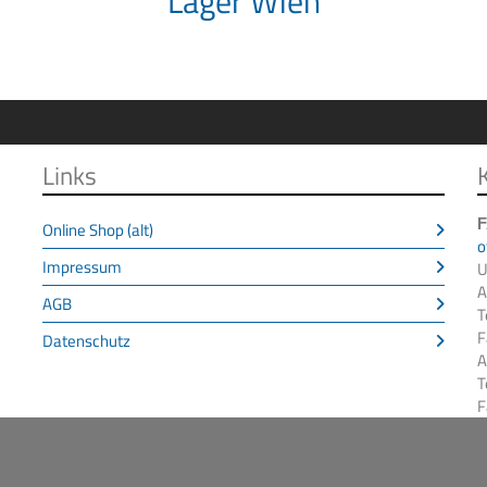
Lager Wien
Links
Online Shop (alt)
o
Impressum
U
A
AGB
T
F
Datenschutz
A
T
F