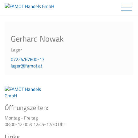
Fahrzeugteile
Motorenteile
Partner
Gerhard Nowak
Unternehmen
Service und Kontakt
Team
Online Shop
Lager
07224/67800-17
lager@famot.at
Öffnungszeiten:
Montag - Freitag
08:00-12:00 & 12:45-17:30 Uhr
Links