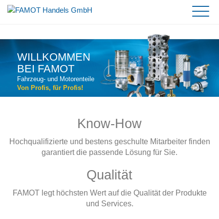
Fahrzeugteile
Motorenteile
Partner
WILLKOMMEN
Unternehmen
BEI FAMOT
Service und Kontakt
Team
Online Shop
Fahrzeug- und Motorenteile
Von Profis, für Profis!
Know-How
Hochqualifizierte und bestens geschulte Mitarbeiter finden
garantiert die passende Lösung für Sie.
Qualität
FAMOT legt höchsten Wert auf die Qualität der Produkte
und Services.