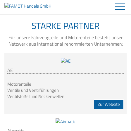
Fahrzeugteile
STARKE PARTNER
Motorenteile
Partner
Unternehmen
Für unsere Fahrzeugteile und Motorenteile besteht unser
Service und Kontakt
Team
Netzwerk aus international renommierten Unternehmen:
Online Shop
AE
Motorenteile
Ventile und Ventilführungen
Ventilstößel und Nockenwellen
Zur Website
Airmatic