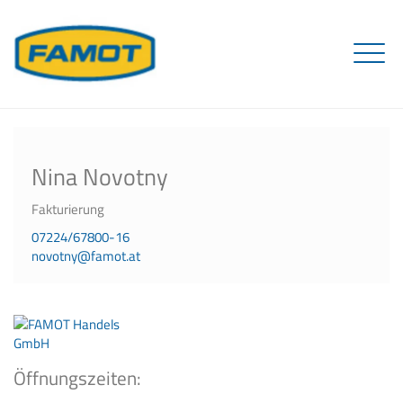
Fahrzeugteile
Motorenteile
Partner
Nina Novotny
Unternehmen
Service und Kontakt
Team
Online Shop
Fakturierung
07224/67800-16
novotny@famot.at
Öffnungszeiten: